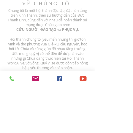
VỀ CHÚNG TÔI
Chúng tôi là một hội thánh độc lập, đặt nền tảng
trên Kinh Thánh, theo sự hướng dẫn của Đức
Thánh Linh, cùng đến với nhau để hoàn thành sứ
mạng được Chúa giao phó:
CỨU NGƯỜI
,
ĐÀO TẠO
và
PHỤC VỤ
.
Hội thánh chúng tôi yêu mến những thì giờ tôn
vinh và thờ phượng Vua Giê-xu, cầu nguyện, học
hỏi Lời Chúa và cùng giúp đỡ nhau tăng trưởng.
Ước mong quý vị có thể đến để dự phần vào
những gì Chúa đang thực hiện tại Hội Thánh
WordAlive/LờiSống. Quý vị sẽ được đón tiếp nồng
hậu, yêu thương và chấp nhận.
GARDEN GROVE, CA
714-757-0172
11711 Trask Avenue
Garden Grove, CA 92843
walschurch@gmail.com